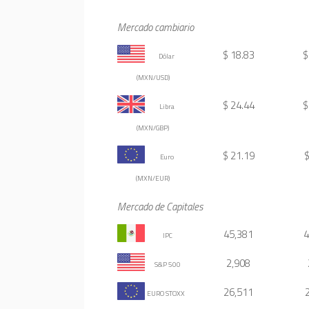
Mercado cambiario
$ 18.83
$
 Dólar 
(MXN/USD)
$ 24.44
$
 Libra 
(MXN/GBP)
$ 21.19
$
 Euro 
(MXN/EUR)
Mercado de Capitales
45,381
4
 IPC
2,908
 S&P 500
26,511
EURO STOXX 