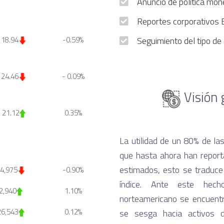
Anuncio de política mon
Reportes corporativos
 18.94
-0.59%
Seguimiento del tipo de
 24.46
- 0.09%
Visión 
 21.12
0.35%
La utilidad de un 80% de l
que hasta ahora han report
estimados, esto se traduce
4,975
-0.90%
índice. Ante este hec
2,940
1.10%
norteamericano se encuentr
26,543
0.12%
se sesga hacia activos 