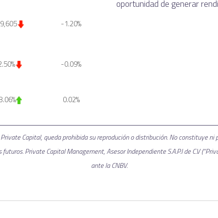
oportunidad de generar rend
9,605
-1.20%
2.50%
-0.09%
8.06%
0.02%
 Private Capital, queda prohibida su reprodución o distribución. No constituye ni
uturos. Private Capital Management, Asesor Independiente S.A.P.I de C.V (“Priva
ante la CNBV.